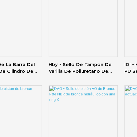
De La Barra Del
Hby - Sello De Tampón De
IDI -
De Cilindro De
Varilla De Poliuretano De
PU S
ráulico
Cilindro Hidráulico PU