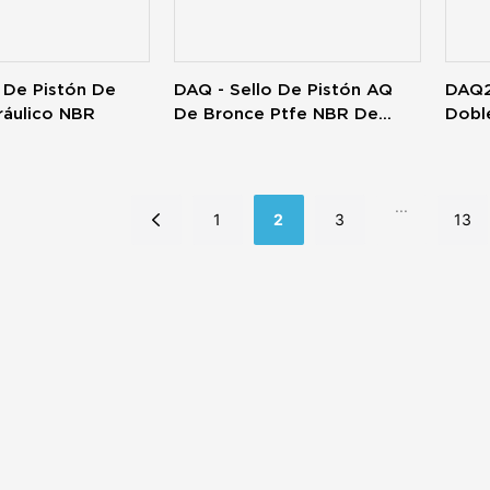
 De Pistón De
DAQ - Sello De Pistón AQ
DAQ2
ráulico NBR
De Bronce Ptfe NBR De
Dobl
Bronce Hidráulico Con Una
Hidrá
Ring X
...
1
2
3
13