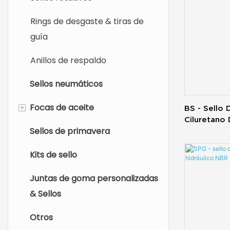
Rings de desgaste & tiras de
guía
Anillos de respaldo
Sellos neumáticos
+
Focas de aceite
BS - Sello 
Ciluretano 
Sellos de primavera
Sello de petróleo industrial
Cilindro Hid
Kits de sello
Sello de aceite automotriz
Juntas de goma personalizadas
& Sellos
Otros