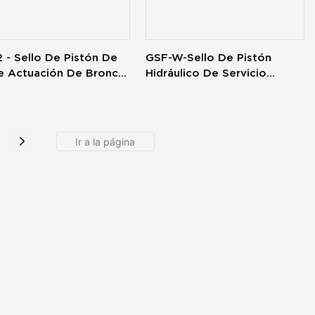
 - Sello De Pistón De
GSF-W-Sello De Pistón
e Actuación De Bronce
Hidráulico De Servicio
ulico AQ 5
Pesado OMK-S Para Alta
Presión