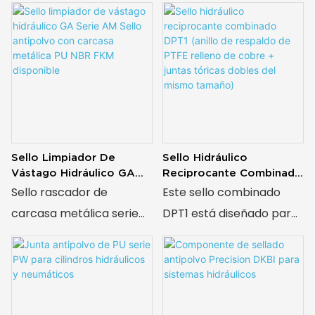
delgado GSZ2, que
Maquinaria Industrial.
completamente los
presenta una estructura
tamaños, materiales y
compacta con un anillo
estructuras.
resistente al desgaste y
una junta tórica
precarga, ofrece una
resistencia de polvo
superior, un rendimiento
Sello Limpiador De
Sello Hidráulico
deslizante liso y una
Vástago Hidráulico GA
Reciprocante Combinado
Serie AM Sello Antipolvo
DPT1 (anillo De Respaldo
amplia compatibilidad,
Sello rascador de
Este sello combinado
Con Carcasa Metálica PU
De PTFE Relleno De
ideal para dispositivos
carcasa metálica serie
DPT1 está diseñado para
NBR FKM Disponible
Cobre + Juntas Tóricas
hidráulicos/neumáticos,
AM, intercambiable con
aplicaciones
Dobles Del Mismo
Tamaño)
sistemas de servo y
el rascador antipolvo
reciprocantes hidráulicas
equipos industriales
Parker Prädifa AM, ISO
industriales, con un anillo
6195-B, de ajuste a
de respaldo de PTFE