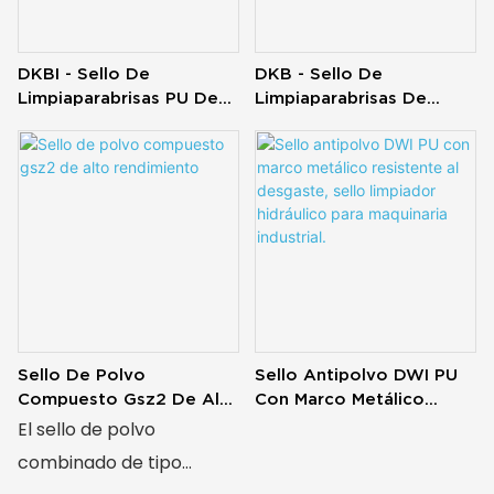
agua de los vástagos de
los pistones, protegiendo
DKBI - Sello De
DKB - Sello De
así los sellos internos y
Limpiaparabrisas PU De
Limpiaparabrisas De
Cilindro Hidráulico
Polvo De Cilindro
las piezas de precisión.
Hidráulico
Gracias a su anillo
deslizante de PTFE y su
junta tórica de goma,
ofrecen baja fricción,
alta resistencia al
desgaste y buena
elasticidad, ideales para
Sello De Polvo
Sello Antipolvo DWI PU
movimientos alternativos
Compuesto Gsz2 De Alto
Con Marco Metálico
de alta frecuencia y
Rendimiento
Resistente Al Desgaste,
El sello de polvo
Sello Limpiador
entornos exigentes. Se
combinado de tipo
Hidráulico Para
pueden personalizar