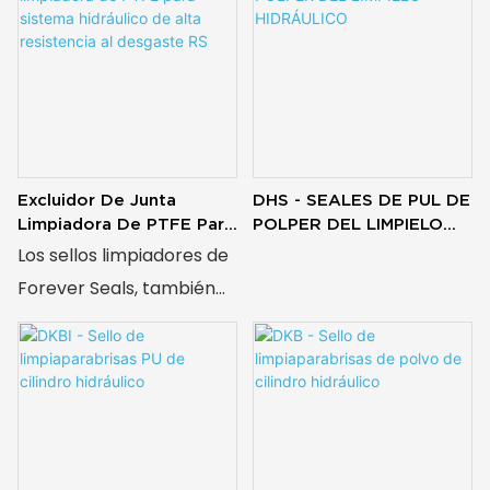
Excluidor De Junta
DHS - SEALES DE PUL DE
Limpiadora De PTFE Para
POLPER DEL LIMPIELO
Sistema Hidráulico De
HIDRÁULICO
Los sellos limpiadores de
Alta Resistencia Al
Forever Seals, también
Desgaste RS
conocidos como sellos
antipolvo o protectores,
son componentes
hidráulicos clave que
eliminan el polvo, la
suciedad, el barro y el