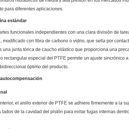
lindros hidráulicos de media y alta presión en los mercados ind
to para diferentes aplicaciones.
cina estándar
rtes funcionales independientes con una clara división de tare
, modificado con fibra de carbono o vidrio, que sella por contact
 es una junta tórica de caucho elástico que proporciona una prec
no rectangular especial del PTFE permite un ajuste sincrónico 
 bidireccional óptimo del producto.
la autocompensación
onal
interior, el anillo exterior de PTFE se adhiere firmemente a la su
os lados de la cavidad del pistón para evitar fugas internas dentr