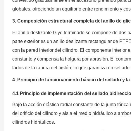
convertido gradualmente en el accesorio preferido para ci
globales, ofreciendo un equilibrio entre rendimiento y cos
3. Composición estructural completa del anillo de gli
El anillo deslizante Glyd terminado se compone de dos pa
parte exterior es un anillo deslizante rectangular de PTFE
con la pared interior del cilindro. El componente interior
constante y compensa la holgura por abrasión. El contor
lados de la ranura del pistón, lo que garantiza un sellado
4. Principio de funcionamiento básico del sellado y 
4.1 Principio de implementación del sellado bidirecci
Bajo la acción elástica radial constante de la junta tórica 
del orificio del cilindro y aísla el medio hidráulico a amb
cilindros hidráulicos.