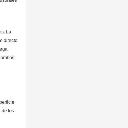
ustriales
as. La
o directo
arga
a ambos
perficie
o de los