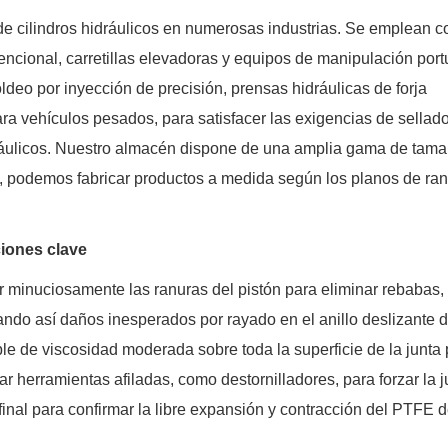
 de cilindros hidráulicos en numerosas industrias. Se emplean 
cional, carretillas elevadoras y equipos de manipulación portu
o por inyección de precisión, prensas hidráulicas de forja
ra vehículos pesados, para satisfacer las exigencias de sellado
idráulicos. Nuestro almacén dispone de una amplia gama de tam
 podemos fabricar productos a medida según los planos de ra
ciones clave
ar minuciosamente las ranuras del pistón para eliminar rebabas,
tando así daños inesperados por rayado en el anillo deslizante
e de viscosidad moderada sobre toda la superficie de la junta 
izar herramientas afiladas, como destornilladores, para forzar la 
 final para confirmar la libre expansión y contracción del PTFE 