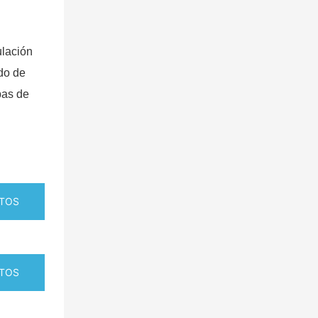
ulación
ado de
bas de
TOS
TOS