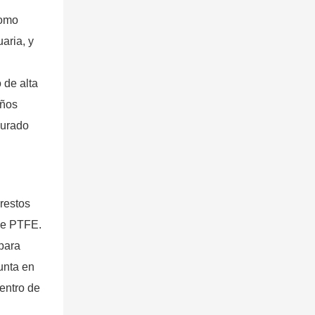
como
aria, y
 de alta
años
nurado
 restos
 de PTFE.
para
junta en
dentro de