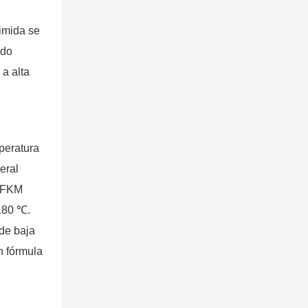
rimida se
ado
 a alta
peratura
eral
e FKM
 180 ℃.
de baja
n fórmula