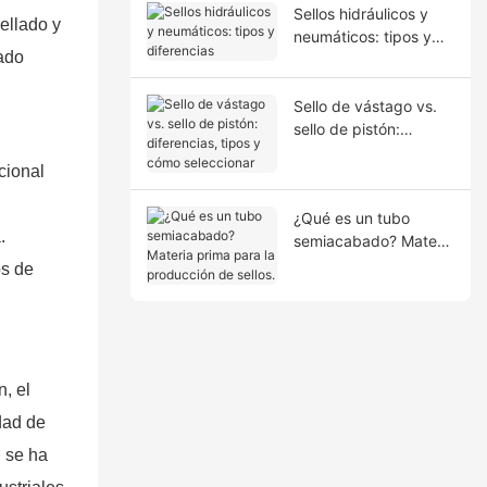
Sellos hidráulicos y
ellado y
neumáticos: tipos y
zado
diferencias
Sello de vástago vs.
sello de pistón:
diferencias, tipos y
cional
cómo seleccionar
¿Qué es un tubo
.
semiacabado? Materia
prima para la
os de
producción de sellos.
, el
dad de
, se ha