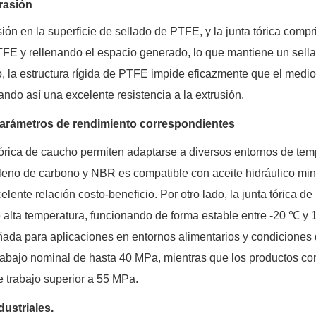
rasión
ión en la superficie de sellado de PTFE, y la junta tórica comp
E y rellenando el espacio generado, lo que mantiene un sell
o, la estructura rígida de PTFE impide eficazmente que el medio
ndo así una excelente resistencia a la extrusión.
 parámetros de rendimiento correspondientes
tórica de caucho permiten adaptarse a diversos entornos de tem
lleno de carbono y NBR es compatible con aceite hidráulico min
ente relación costo-beneficio. Por otro lado, la junta tórica d
 de alta temperatura, funcionando de forma estable entre -20 ℃ y
ñada para aplicaciones en entornos alimentarios y condiciones 
 trabajo nominal de hasta 40 MPa, mientras que los productos co
 trabajo superior a 55 MPa.
ustriales.