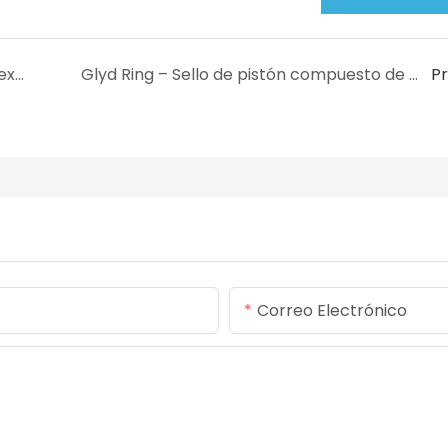
Sellos escalonados: sellos compuestos antiextrusión de alta presión para equipos hidráulicos pesados.
Glyd Ring – Sello de pistón compuesto de PTFE de doble efecto de primera calidad para cilindros hidráulicos
P
Correo Electrónico