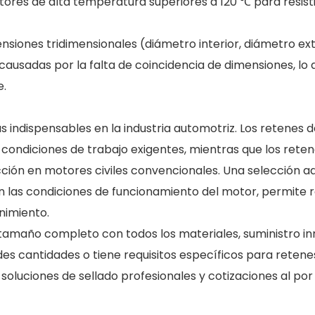
res de alta temperatura superiores a 120 ℃ para resisti
siones tridimensionales (diámetro interior, diámetro ext
 causadas por la falta de coincidencia de dimensiones, lo 
e.
 indispensables en la industria automotriz. Los retenes 
 condiciones de trabajo exigentes, mientras que los rete
fricción en motores civiles convencionales. Una selección 
ún las condiciones de funcionamiento del motor, permite 
nimiento.
tamaño completo con todos los materiales, suministro i
des cantidades o tiene requisitos específicos para retene
luciones de sellado profesionales y cotizaciones al por