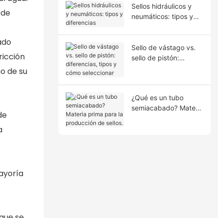
Sellos hidráulicos y
 de
neumáticos: tipos y
diferencias
ado
Sello de vástago vs.
ricción
sello de pistón:
diferencias, tipos y
ño de su
cómo seleccionar
¿Qué es un tubo
semiacabado? Materia
de
prima para la
a
producción de sellos.
ayoría
s
 que se