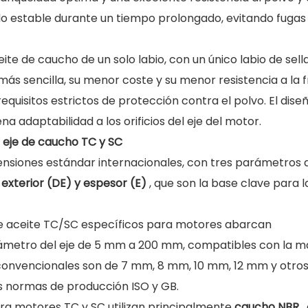
do estable durante un tiempo prolongado, evitando fugas
eite de caucho de un solo labio, con un único labio de sell
a más sencilla, su menor coste y su menor resistencia a la f
equisitos estrictos de protección contra el polvo. El dise
 adaptabilidad a los orificios del eje del motor.
e eje de caucho TC y SC
ensiones estándar internacionales, con tres parámetros 
 exterior (DE) y espesor (E)
, que son la base clave para l
e aceite TC/SC específicos para motores abarcan
iámetro del eje de 5 mm a 200 mm, compatibles con la m
es convencionales son de 7 mm, 8 mm, 10 mm, 12 mm y otro
 normas de producción ISO y GB.
ara motores TC y SC utilizan principalmente
caucho NBR
,