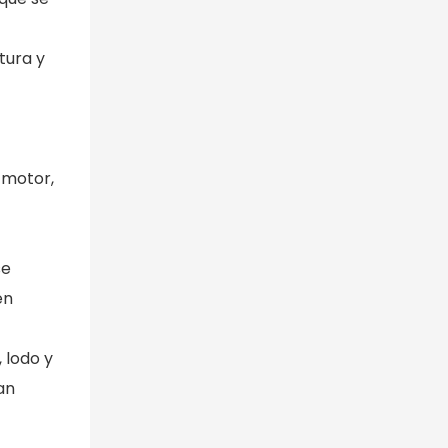
tura y
 motor,
se
en
 lodo y
an