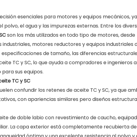
ecisión esenciales para motores y equipos mecánicos, y
el polvo, el agua y las impurezas externas. Entre los diver
 SC
son los más utilizados en todo tipo de motores, desde
dustriales, motores reductores y equipos industriales d
 especificaciones de tamaño, las diferencias estructurale
aceite TC y SC, lo que ayuda a compradores e ingenieros a
 para sus equipos.
aceite TC y SC
en confundir los retenes de aceite TC y SC, ya que am
tivos, con apariencias similares pero diseños estructura
ceite de doble labio con revestimiento de caucho, equipa
uxiliar. La capa exterior está completamente recubierta de
tanqueidad óptima y una excelente resistencia al polvo y 