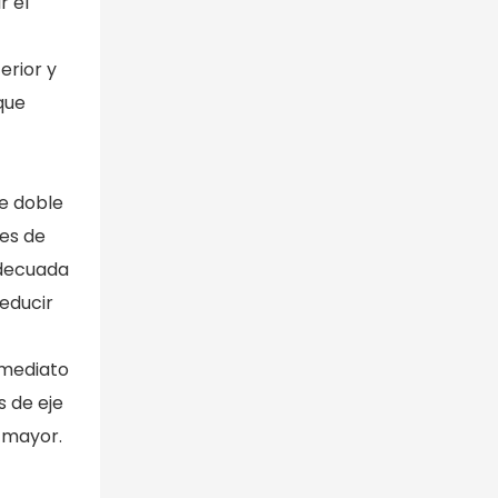
r el
erior y
que
de doble
nes de
adecuada
reducir
nmediato
s de eje
 mayor.