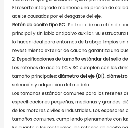
El resorte integrado mantiene una presión de sella
aceite causadas por el desgaste del eje.
Retén de aceite tipo SC
: Se trata de un retén de ac
principal y sin labio antipolvo auxiliar. Su estructur
lo hacen ideal para entornos de trabajo limpios sin r
revestimiento exterior de caucho garantiza una buena
2. Especificaciones de tamaño estándar del sello d
Los retenes de aceite TC y SC cumplen con las dim
tamaño principales:
diámetro del eje (DI), diámetro
selección y adquisición del modelo.
Los tamaños estándar comunes para los retenes d
especificaciones pequeñas, medianas y grandes: d
de los motores civiles e industriales. Los espesor
tamaños comunes, cumpliendo plenamente con las
En cuanto a los materiales, los retenes de aceite p