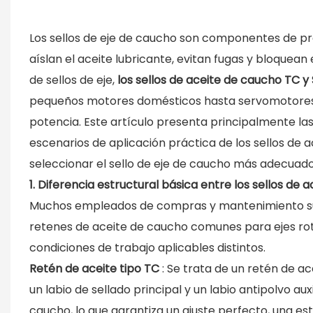
Los sellos de eje de caucho son componentes de pr
aíslan el aceite lubricante, evitan fugas y bloquean 
de sellos de eje,
los sellos de aceite de caucho TC y
pequeños motores domésticos hasta servomotores in
potencia. Este artículo presenta principalmente las
escenarios de aplicación práctica de los sellos de 
seleccionar el sello de eje de caucho más adecuado
1. Diferencia estructural básica entre los sellos de 
Muchos empleados de compras y mantenimiento suel
retenes de aceite de caucho comunes para ejes rota
condiciones de trabajo aplicables distintos.
Retén de aceite tipo TC
: Se trata de un retén de a
un labio de sellado principal y un labio antipolvo a
caucho, lo que garantiza un ajuste perfecto, una es