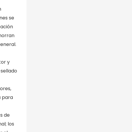
n
nes se
zación
ahorran
eneral.
tor y
 sellado
ores,
a para
es de
l; los