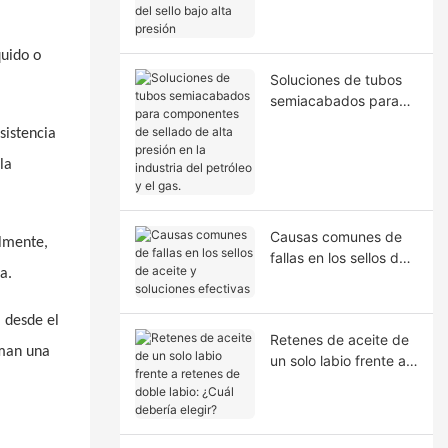
la extrusión del sello
bajo alta presión
quido o
Soluciones de tubos
semiacabados para
componentes de
sistencia
sellado de alta presión
en la industria del
la
petróleo y el gas.
Causas comunes de
almente,
fallas en los sellos de
a.
aceite y soluciones
efectivas
a desde el
Retenes de aceite de
rman una
un solo labio frente a
retenes de doble
labio: ¿Cuál debería
elegir?