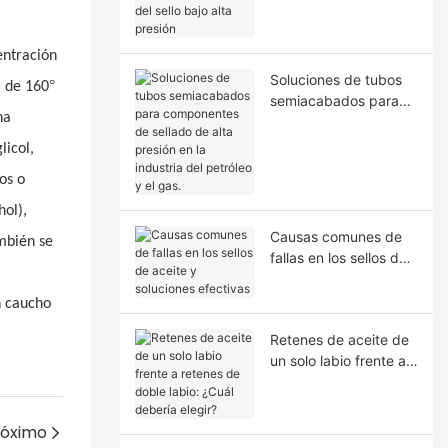
la extrusión del sello
bajo alta presión
entración
Soluciones de tubos
°
a de 160
semiacabados para
na
componentes de
sellado de alta presión
licol,
en la industria del
os o
petróleo y el gas.
hol),
Causas comunes de
ambién se
fallas en los sellos de
aceite y soluciones
efectivas
n caucho
Retenes de aceite de
un solo labio frente a
retenes de doble
labio: ¿Cuál debería
elegir?
róximo