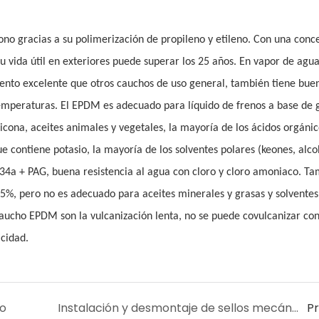
ozono gracias a su polimerización de propileno y etileno. Con una conc
u vida útil en exteriores puede superar los 25 años. En vapor de agu
ento excelente que otros cauchos de uso general, también tiene bue
temperaturas. El EPDM es adecuado para líquido de frenos a base de g
licona, aceites animales y vegetales, la mayoría de los ácidos orgánic
e contiene potasio, la mayoría de los solventes polares (keones, alco
R134a + PAG, buena resistencia al agua con cloro y cloro amoniaco. T
-5%, pero no es adecuado para aceites minerales y grasas y solventes
e caucho EPDM son la vulcanización lenta, no se puede covulcanizar co
icidad.
lo
Instalación y desmontaje de sellos mecánicos
P