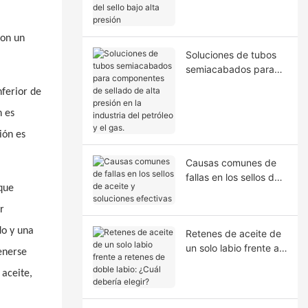
la extrusión del sello
bajo alta presión
con un
Soluciones de tubos
semiacabados para
componentes de
nferior de
sellado de alta presión
en la industria del
n es
petróleo y el gas.
ión es
Causas comunes de
fallas en los sellos de
 que
aceite y soluciones
efectivas
r
do y una
Retenes de aceite de
un solo labio frente a
tenerse
retenes de doble
 aceite,
labio: ¿Cuál debería
elegir?