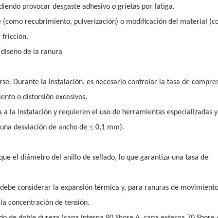
diendo provocar desgaste adhesivo o grietas por fatiga.
e (como recubrimiento, pulverización) o modificación del material (
fricción.
 diseño de la ranura
se. Durante la instalación, es necesario controlar la tasa de compre
ento o distorsión excesivos.
ia a la instalación y requieren el uso de herramientas especializadas y
≤
 una desviación de ancho de
0,1 mm).
que el diámetro del anillo de sellado, lo que garantiza una tasa de
 debe considerar la expansión térmica y, para ranuras de movimient
 la concentración de tensión.
ado de doble dureza (capa interna 90 Shore A, capa externa 70 Shore A