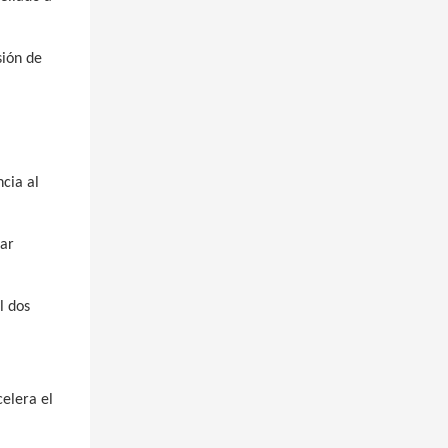
sión de
cia al
nar
l dos
celera el