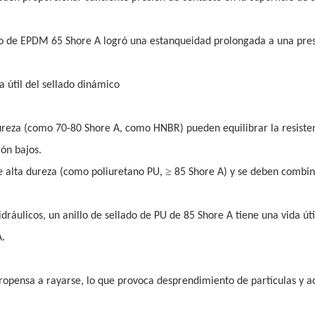
ado de EPDM 65 Shore A logró una estanqueidad prolongada a una pre
da útil del sellado dinámico
 dureza (como 70-80 Shore A, como HNBR) pueden equilibrar la resisten
ión bajos.
≥
de alta dureza (como poliuretano PU,
85 Shore A) y se deben combi
dráulicos, un anillo de sellado de PU de 85 Shore A tiene una vida úti
A.
propensa a rayarse, lo que provoca desprendimiento de partículas y a