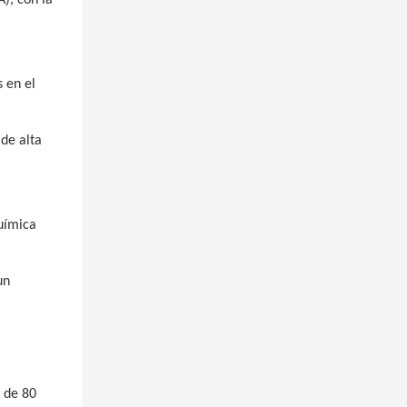
s en el
de alta
química
un
o de 80