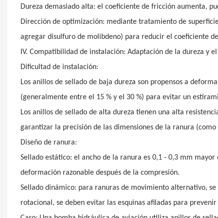
Dureza demasiado alta: el coeficiente de fricción aumenta, pu
Dirección de optimización: mediante tratamiento de superfici
agregar disulfuro de molibdeno) para reducir el coeficiente de 
IV. Compatibilidad de instalación: Adaptación de la dureza y el
Dificultad de instalación:
Los anillos de sellado de baja dureza son propensos a deformar
(generalmente entre el 15 % y el 30 %) para evitar un estirami
Los anillos de sellado de alta dureza tienen una alta resistenc
garantizar la precisión de las dimensiones de la ranura (como
Diseño de ranura:
Sellado estático: el ancho de la ranura es 0,1 - 0,3 mm mayor 
deformación razonable después de la compresión.
Sellado dinámico: para ranuras de movimiento alternativo, se
rotacional, se deben evitar las esquinas afiladas para prevenir
Caso: Una bomba hidráulica de aviación utiliza anillos de sell