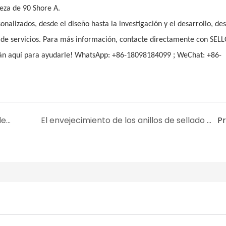
eza de 90 Shore A.
alizados, desde el diseño hasta la investigación y el desarrollo, des
de servicios. Para más información, contacte directamente con SEL
;
án aquí para ayudarle! WhatsApp: +86-18098184099
WeChat: +86-
Cómo seleccionar materiales para anillos de sellado resistentes a la corrosión química
El envejecimiento de los anillos de sellado reduce su vida útil. ¿Cómo evitarlo?
P