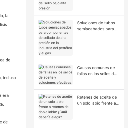
la extrusión del sello
bajo alta presión
o, la
Soluciones de tubos
isis
semiacabados para
componentes de
sellado de alta presión
en la industria del
petróleo y el gas.
nea de
Causas comunes de
fallas en los sellos de
, incluso
aceite y soluciones
efectivas
a era
Retenes de aceite de
un solo labio frente a
te.
retenes de doble
labio: ¿Cuál debería
elegir?
ie de