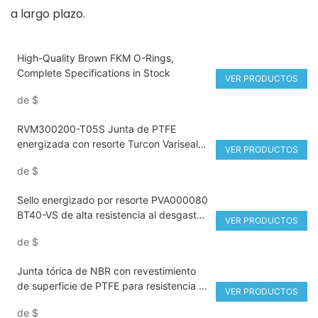
a largo plazo.
High-Quality Brown FKM O-Rings,
Complete Specifications in Stock
VER PRODUCTOS
de
$
RVM300200-T05S Junta de PTFE
energizada con resorte Turcon Variseal
VER PRODUCTOS
de 20x30x4,8 mm
de
$
Sello energizado por resorte PVA000080
BT40-VS de alta resistencia al desgaste
VER PRODUCTOS
para bombas químicas y equipos de
de
$
GNL.
Junta tórica de NBR con revestimiento
de superficie de PTFE para resistencia a
VER PRODUCTOS
la corrosión y al desgaste
de
$