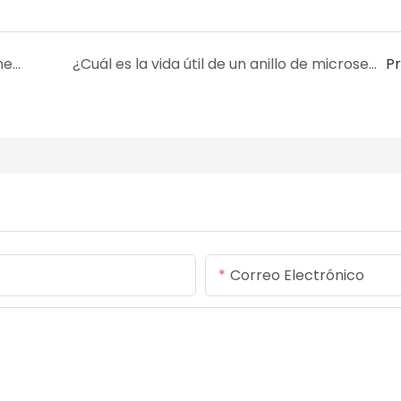
¿Cuáles son las características y aplicaciones del caucho fluorado?
¿Cuál es la vida útil de un anillo de microsellado?
P
Correo Electrónico