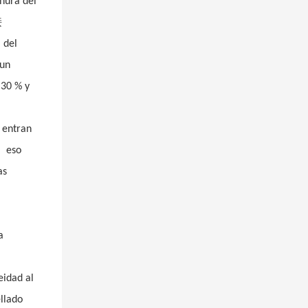
anura del
接
 del
 un
 30 % y
 entran
，
eso
as
a
eidad al
llado