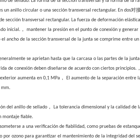
illo de sellado: La forma de la sección transversal y la forma de la r
对
 un anillo circular o una sección transversal rectangular. En dos
de sección transversal rectangular. La fuerza de deformación elástica
，
do inicial.
mantener la presión en el punto de conexión y generar
 o el ancho de la sección transversal de la junta se comprime entre un
eneralmente se aprietan hasta que la carcasa o las partes de la junta
rida de conexión deben diseñarse de acuerdo con ciertos principios.
，
 y exterior aumenta en 0,1 MPa
El aumento de la separación entre l
,2 mm.
，
ón del anillo de sellado
La tolerancia dimensional y la calidad de l
 montaje fiable.
someterse a una verificación de fiabilidad, como pruebas de estanqu
o por ozono para garantizar el mantenimiento de la integridad del se