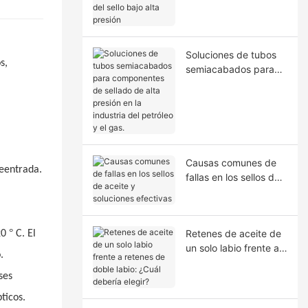
la extrusión del sello
bajo alta presión
Soluciones de tubos
s,
semiacabados para
componentes de
sellado de alta presión
en la industria del
petróleo y el gas.
Causas comunes de
reentrada.
fallas en los sellos de
aceite y soluciones
efectivas
°
Retenes de aceite de
20
C. El
un solo labio frente a
.
retenes de doble
ses
labio: ¿Cuál debería
elegir?
ticos.