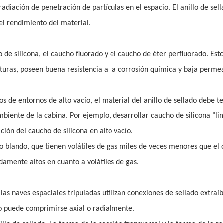
radiación de penetración de partículas en el espacio. El anillo de sel
el rendimiento del material.
 de silicona, el caucho fluorado y el caucho de éter perfluorado. Est
uras, poseen buena resistencia a la corrosión química y baja permea
tos de entornos de alto vacío, el material del anillo de sellado debe t
ambiente de la cabina. Por ejemplo, desarrollar caucho de silicona "li
ción del caucho de silicona en alto vacío.
io blando, que tienen volátiles de gas miles de veces menores que el
amente altos en cuanto a volátiles de gas.
las naves espaciales tripuladas utilizan conexiones de sellado extraíb
ado puede comprimirse axial o radialmente.