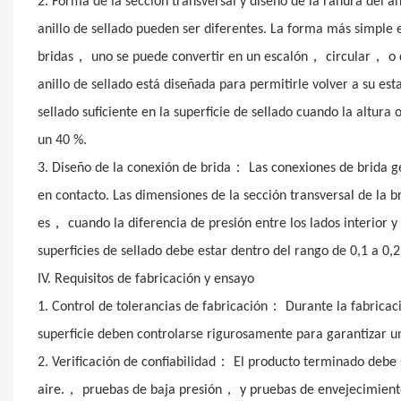
2. Forma de la sección transversal y diseño de la ranura del an
anillo de sellado pueden ser diferentes. La forma más simple es
，
，
，
bridas
uno se puede convertir en un escalón
circular
o 
anillo de sellado está diseñada para permitirle volver a su esta
sellado suficiente en la superficie de sellado cuando la altura
un 40 %.
：
3. Diseño de la conexión de brida
Las conexiones de brida g
en contacto. Las dimensiones de la sección transversal de la b
，
es
cuando la diferencia de presión entre los lados interior
superficies de sellado debe estar dentro del rango de 0,1 a 0
IV. Requisitos de fabricación y ensayo
：
1. Control de tolerancias de fabricación
Durante la fabricaci
superficie deben controlarse rigurosamente para garantizar un
：
2. Verificación de confiabilidad
El producto terminado debe 
，
，
aire.
pruebas de baja presión
y pruebas de envejecimient