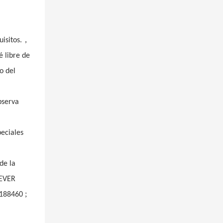
，
isitos.
é libre de
o del
bserva
peciales
de la
REVER
;
188460