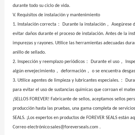
durante todo su ciclo de vida.
V. Requisitos de instalación y mantenimiento
：
，
1. Instalación correcta
Durante la instalación
Asegúrese d
evitar daños durante el proceso de instalación. Antes de la ins
impurezas y rayones. Utilice las herramientas adecuadas duran
anillo de sellado.
：
，
2. Inspección y reemplazo periódicos
Durante el uso
Insp
，
，
algún envejecimiento
deformación
o se encuentra desga
：
3. Utilice agentes de limpieza y lubricantes especiales.
Dura
para evitar el uso de sustancias químicas que corroan el mater
¡SELLOS FOREVER! Fabricante de sellos, aceptamos sellos person
producción hasta las pruebas, una gama completa de servici
SEALS. ¡Los expertos en productos de FOREVER SEALS están a
Correo electrónico:sales@foreverseals.com .