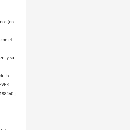
años (en
 con el
zo, y su
de la
REVER
;
188460