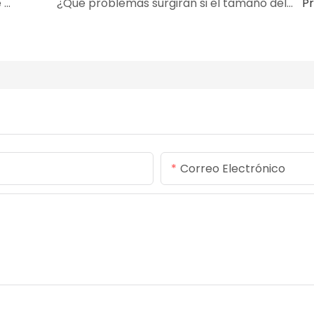
¿Cuáles son los requisitos para las juntas de estanqueidad utilizadas en las aeronaves?
¿Qué problemas surgirán si el tamaño del anillo de sellado o de la ranura está fuera de tolerancia?
P
Correo Electrónico