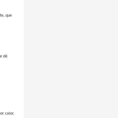
te, que
ue dé
or calor.