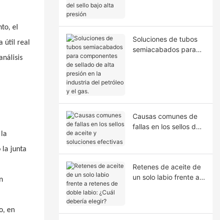
la extrusión del sello
bajo alta presión
to, el
Soluciones de tubos
 útil real
semiacabados para
análisis
componentes de
sellado de alta presión
en la industria del
petróleo y el gas.
Causas comunes de
fallas en los sellos de
 la
aceite y soluciones
efectivas
 la junta
Retenes de aceite de
un solo labio frente a
n
retenes de doble
labio: ¿Cuál debería
elegir?
o, en