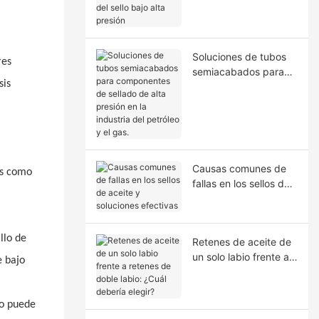
la extrusión del sello
bajo alta presión
Soluciones de tubos
res
semiacabados para
sis
componentes de
sellado de alta presión
en la industria del
petróleo y el gas.
Causas comunes de
os como
fallas en los sellos de
aceite y soluciones
efectivas
llo de
Retenes de aceite de
un solo labio frente a
e bajo
retenes de doble
labio: ¿Cuál debería
elegir?
do puede