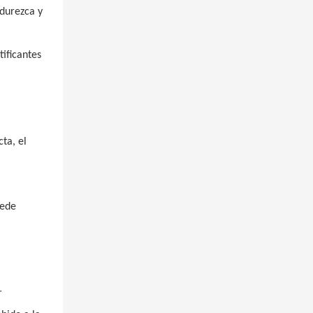
ndurezca y
ificantes
ta, el
uede
r