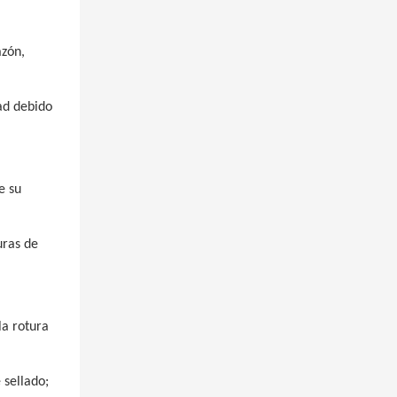
azón,
dad debido
e su
uras de
la rotura
 sellado;