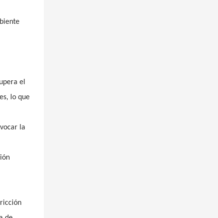
mbiente
upera el
es, lo que
ovocar la
ción
ricción
a de