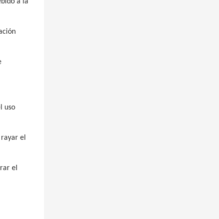
bido a la
ación
e
l uso
 rayar el
rar el