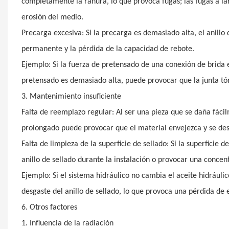
completamente la ranura, lo que provoca fugas; las fugas a lar
erosión del medio.
Precarga excesiva: Si la precarga es demasiado alta, el anil
permanente y la pérdida de la capacidad de rebote.
Ejemplo: Si la fuerza de pretensado de una conexión de brida es
pretensado es demasiado alta, puede provocar que la junta tór
3. Mantenimiento insuficiente
Falta de reemplazo regular: Al ser una pieza que se daña fáci
prolongado puede provocar que el material envejezca y se des
Falta de limpieza de la superficie de sellado: Si la superficie
anillo de sellado durante la instalación o provocar una concen
Ejemplo: Si el sistema hidráulico no cambia el aceite hidráuli
desgaste del anillo de sellado, lo que provoca una pérdida de e
6. Otros factores
1. Influencia de la radiación