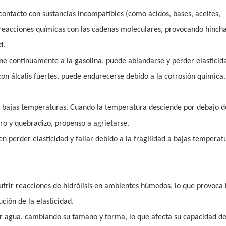
ontacto con sustancias incompatibles (como ácidos, bases, aceites,
ir reacciones químicas con las cadenas moleculares, provocando hinch
d.
pone continuamente a la gasolina, puede ablandarse y perder elastici
con álcalis fuertes, puede endurecerse debido a la corrosión química.
 a bajas temperaturas. Cuando la temperatura desciende por debajo d
uro y quebradizo, propenso a agrietarse.
n perder elasticidad y fallar debido a la fragilidad a bajas temperat
ufrir reacciones de hidrólisis en ambientes húmedos, lo que provoca 
ión de la elasticidad.
r agua, cambiando su tamaño y forma, lo que afecta su capacidad de