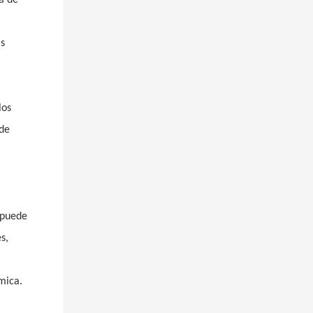
as
los
 de
 puede
s,
mica.