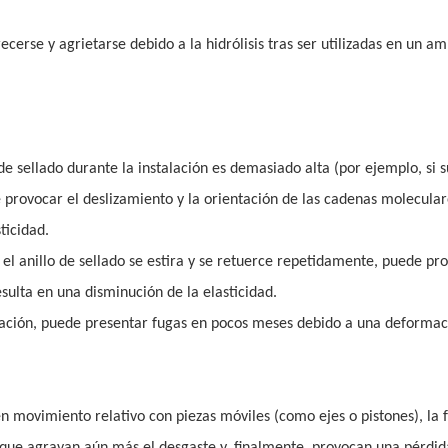
erse y agrietarse debido a la hidrólisis tras ser utilizadas en un a
e sellado durante la instalación es demasiado alta (por ejemplo, si s
 provocar el deslizamiento y la orientación de las cadenas molecular
ticidad.
 el anillo de sellado se estira y se retuerce repetidamente, puede pr
sulta en una disminución de la elasticidad.
stalación, puede presentar fugas en pocos meses debido a una deforma
en movimiento relativo con piezas móviles (como ejes o pistones), la f
 que agravan aún más el desgaste y, finalmente, provocan una pérdid