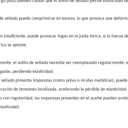
go plazo pueden causar que el anillo de sellado pierda elasticidad de
lo de sellado puede comprimirse en exceso, lo que provoca una deform
 insuficiente, puede provocar fugas en la junta tórica; si la fuerza d
ica se aplaste.
lmente, el anillo de sellado necesita ser reemplazado regularmente; e
gaste, perdiendo elasticidad.
 de sellado presenta impurezas (como polvo o virutas metálicas), puede
tración de tensiones localizada, acelerando la pérdida de elasticidad.
co con regularidad, las impurezas presentes en el aceite pueden acele
lasticidad.