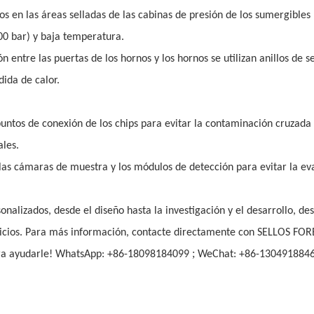
nos en las áreas selladas de las cabinas de presión de los sumergibles
00 bar) y baja temperatura.
 entre las puertas de los hornos y los hornos se utilizan anillos de s
ida de calor.
os puntos de conexión de los chips para evitar la contaminación cruzada
ales.
e las cámaras de muestra y los módulos de detección para evitar la e
alizados, desde el diseño hasta la investigación y el desarrollo, des
vicios. Para más información, contacte directamente con SELLOS FO
;
ara ayudarle! WhatsApp: +86-18098184099
WeChat: +86-130491884