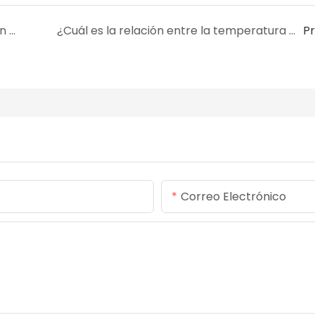
¿Qué materiales de los anillos de sellado son resistentes a la humedad?
¿Cuál es la relación entre la temperatura de vulcanización y la presión del anillo de sellado?
P
Correo Electrónico