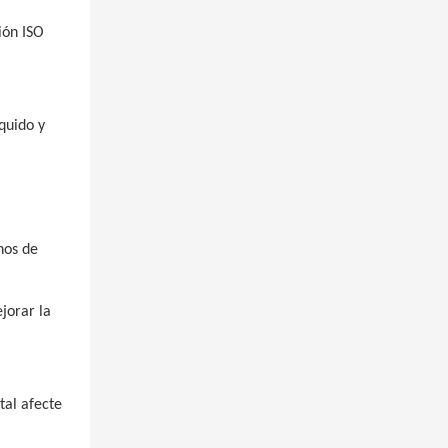
ión ISO
íquido y
nos de
jorar la
tal afecte