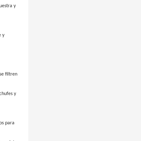
uestra y
e y
e filtren
chufes y
nos para