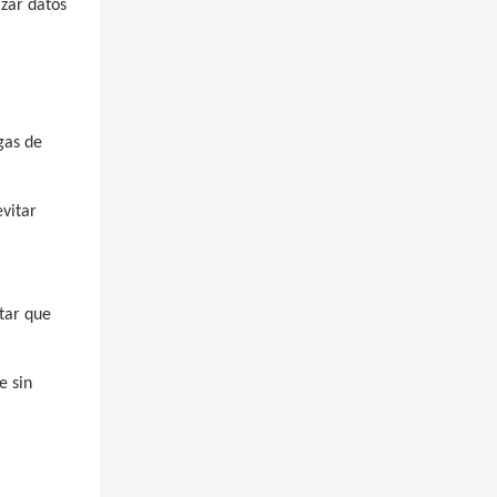
izar datos
ugas de
evitar
itar que
e sin