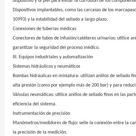
dispositivo y la piel para evitar la corrosión de los componen
Dispositivos implantables, como las carcasas de los marcapaso
10993) y la estabilidad del sellado a largo plazo.
Conexiones de tuberías médicas
Conectores de tubos de infusión/catéteres urinarios: utilice ani
garantizar la seguridad del proceso médico.
III. Equipos industriales y automatización
Sistemas hidráulicos y neumáticos
Bombas hidráulicas en miniatura: utilizan anillos de sellado fi
alta presión (como por ejemplo más de 200 bar) y para reducir l
Válvulas neumáticas: utilice anillos de sellado finos en las pa
eficiencia del sistema.
Instrumentación de precisión
Manómetros/medidores de flujo: selle la conexión entre la ca
la precisión de la medición.