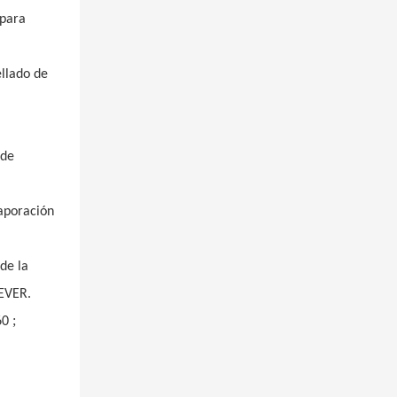
 para
ellado de
 de
vaporación
de la
REVER.
;
60