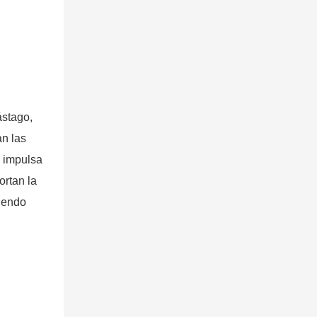
ástago,
n las
e impulsa
ortan la
ciendo