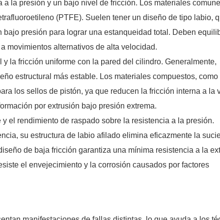
 a la presión y un bajo nivel de fricción. Los materiales comun
etrafluoroetileno (PTFE). Suelen tener un diseño de tipo labio, 
n bajo presión para lograr una estanqueidad total. Deben equilib
a movimientos alternativos de alta velocidad.
l y la fricción uniforme con la pared del cilindro. Generalmente,
seño estructural más estable. Los materiales compuestos, como 
a los sellos de pistón, ya que reducen la fricción interna a la
eformación por extrusión bajo presión extrema.
e y el rendimiento de raspado sobre la resistencia a la presión.
cia, su estructura de labio afilado elimina eficazmente la suci
diseño de baja fricción garantiza una mínima resistencia a la ex
siste el envejecimiento y la corrosión causados ​​por factores
esentan manifestaciones de fallas distintas, lo que ayuda a los té