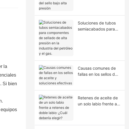
la extrusión del sello
bajo alta presión
Soluciones de tubos
semiacabados para
componentes de
sellado de alta presión
en la industria del
petróleo y el gas.
r la
Causas comunes de
fallas en los sellos de
senciales
aceite y soluciones
. Si bien
efectivas
Retenes de aceite de
n.
un solo labio frente a
e equipos
retenes de doble
labio: ¿Cuál debería
elegir?