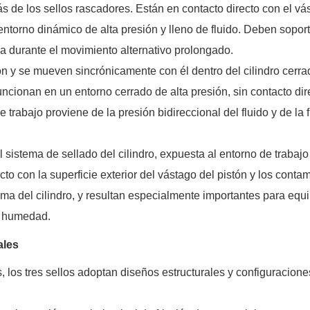
ás de los sellos rascadores. Están en contacto directo con el vá
 entorno dinámico de alta presión y lleno de fluido. Deben soport
ema durante el movimiento alternativo prolongado.
tón y se mueven sincrónicamente con él dentro del cilindro cerra
ncionan en un entorno cerrado de alta presión, sin contacto dir
 trabajo proviene de la presión bidireccional del fluido y de la f
sistema de sellado del cilindro, expuesta al entorno de trabajo
to con la superficie exterior del vástago del pistón y los conta
ema del cilindro, y resultan especialmente importantes para equ
 o humedad.
ales
, los tres sellos adoptan diseños estructurales y configuracione