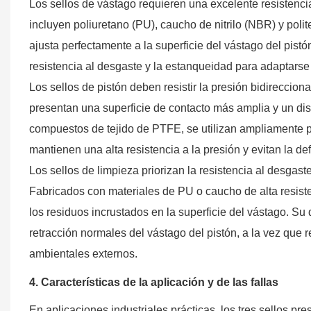
Los sellos de vástago requieren una excelente resistencia
incluyen poliuretano (PU), caucho de nitrilo (NBR) y polit
ajusta perfectamente a la superficie del vástago del pistó
resistencia al desgaste y la estanqueidad para adaptarse 
Los sellos de pistón deben resistir la presión bidirecciona
presentan una superficie de contacto más amplia y un di
compuestos de tejido de PTFE, se utilizan ampliamente par
mantienen una alta resistencia a la presión y evitan la d
Los sellos de limpieza priorizan la resistencia al desgast
Fabricados con materiales de PU o caucho de alta resisten
los residuos incrustados en la superficie del vástago. Su 
retracción normales del vástago del pistón, a la vez que re
ambientales externos.
4. Características de la aplicación y de las fallas
En aplicaciones industriales prácticas, los tres sellos pr