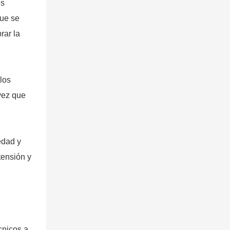
es
que se
rar la
los
 vez que
edad y
tensión y
cnicos a