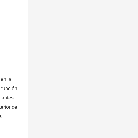
 en la
u función
inantes
erior del
s