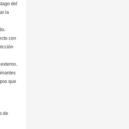
stago del
ar la
do.
ecto con
ricción
 externo.
minantes
ipos que
s de