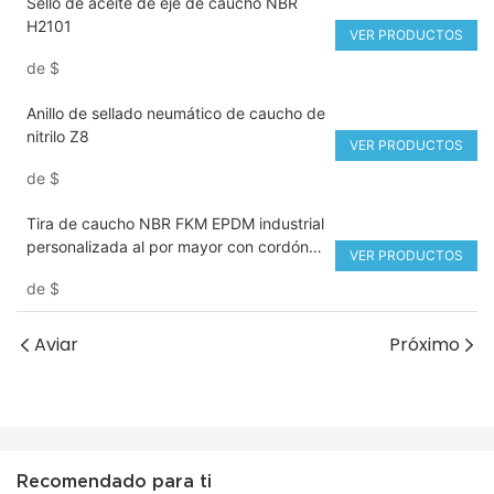
Sello de aceite de eje de caucho NBR
H2101
VER PRODUCTOS
de
$
Anillo de sellado neumático de caucho de
nitrilo Z8
VER PRODUCTOS
de
$
Tira de caucho NBR FKM EPDM industrial
personalizada al por mayor con cordón
VER PRODUCTOS
O-RONG
de
$
Aviar
Próximo
Recomendado para ti