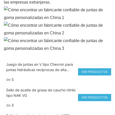
las empresas extranjeras.
Juego de juntas en V tipo Chevron para
juntas hidráulicas recíprocas de alta
VER PRODUCTOS
presión para vástago de pistón de
de
$
cilindro
Sello de aceite de grasa de caucho nitrilo
tipo NAK VG
VER PRODUCTOS
de
$