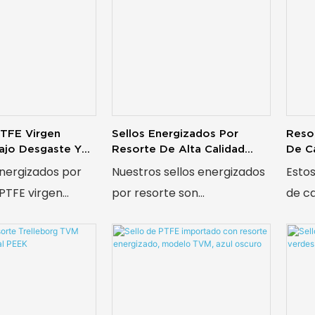
PTFE Virgen
Sellos Energizados Por
Reso
ajo Desgaste Y
Resorte De Alta Calidad
De Ca
antes
Para Uso Industrial
Ener
energizados por
Nuestros sellos energizados
Estos
De Se
PTFE virgen
por resorte son
de c
 rendimiento
componentes de sellado de
ofre
l, soportando
alto rendimiento diseñados
sella
as de -200 °C a
con excelente resistencia a
Dise
sistiendo la
la corrosión y estabilidad a
prime
 los productos
altas temperaturas,
refor