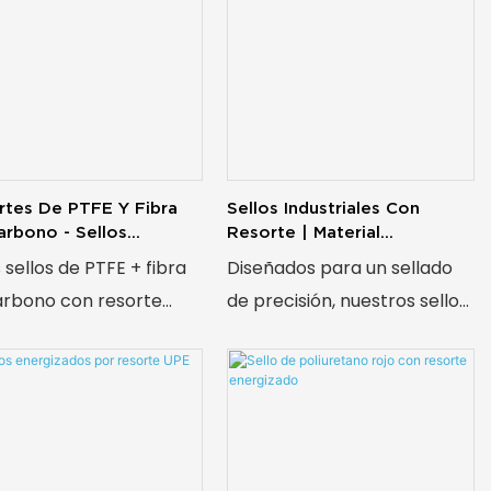
rtes De PTFE Y Fibra
Sellos Industriales Con
rbono - Sellos
Resorte | Material
gizados: Rendimiento
Compuesto De PTFE-PHB
 sellos de PTFE + fibra
Diseñados para un sellado
llado Superior
arbono con resorte
de precisión, nuestros sellos
cen un rendimiento de
energizados por resorte de
do excepcional.
PTFE + PHB soportan
ñados con PTFE de
presiones de hasta 120 MPa,
ra calidad y
mantienen la integridad en
zados con fibra de
entornos corrosivos y