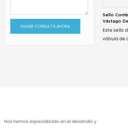
Sello Comb
Vástago De
ENVIAR CONSULTA AHORA
Presión Co
Este sello 
Energizado
válvula de 
accionado 
combinado,
específica
industria p
Garantiza u
confiable 
alta presión
contribuye
crucial a m
Nos hemos especializado en el desarrollo y
integridad 