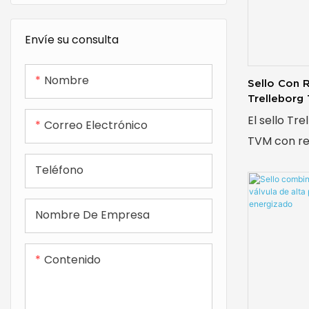
químicos pa
crítico.
Envíe su consulta
Nombre
Sello Con 
Trelleborg 
Material P
El sello Tr
Correo Electrónico
TVM con re
fabricado 
Teléfono
calidad y d
ofrecer un 
Nombre De Empresa
aplicacione
Cumple con
Contenido
estándares
Trelleborg,
consistenci