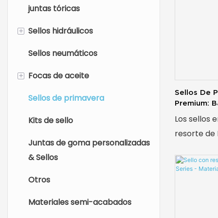
juntas tóricas
+
Sellos hidráulicos
Sellos neumáticos
Sellos de barra
+
Focas de aceite
Sellos de pistón
Sellos De 
Sellos de primavera
Sellos de pistón &
Sello de petróleo industrial
Premium: B
Autolubric
Los sellos 
Kits de sello
Sellos de limpiaparabrisas
Sello de aceite automotriz
resorte de 
Juntas de goma personalizadas
Sellos rotativos
brindan un
& Sellos
excepciona
Rings de desgaste & tiras de
temperatur
Otros
guía
260 °C y re
Materiales semi-acabados
Anillos de respaldo
mayoría de