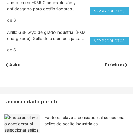
Junta tórica FKM90 antiexplosión y
antidesgarro para desfibriladores
VER PRODUCTOS
externos automáticos (DEA)
de
$
Anillo GSF Glyd de grado industrial (FKM
energizado): Sello de pistón con junta
VER PRODUCTOS
tórica y relleno de PTFE.
de
$
Aviar
Próximo
Recomendado para ti
Factores clave a considerar al seleccionar
sellos de aceite industriales