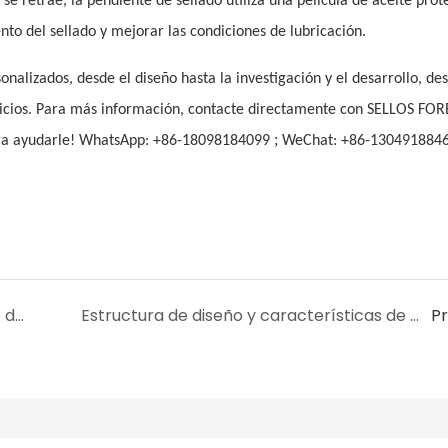
 se retrae, la pendiente de sellado utiliza una película de aceite prot
to del sellado y mejorar las condiciones de lubricación.
alizados, desde el diseño hasta la investigación y el desarrollo, des
vicios. Para más información, contacte directamente con SELLOS FO
;
ara ayudarle! WhatsApp: +86-18098184099
WeChat: +86-130491884
Cómo optimizar el ángulo superior del labio de la estructura del anillo Y
Estructura de diseño y características de rendimiento de anillo de sello coaxial de tipo especial1
P