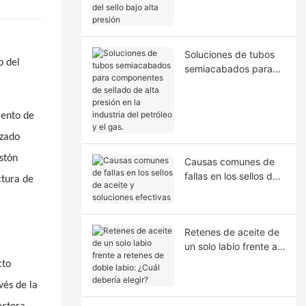
la extrusión del sello
bajo alta presión
Soluciones de tubos
o del
semiacabados para
componentes de
sellado de alta presión
en la industria del
iento de
petróleo y el gas.
izado
istón
Causas comunes de
fallas en los sellos de
ctura de
aceite y soluciones
efectivas
Retenes de aceite de
un solo labio frente a
retenes de doble
cto
labio: ¿Cuál debería
vés de la
elegir?