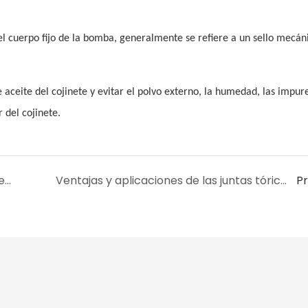
 y el cuerpo fijo de la bomba, generalmente se refiere a un sello mecán
e aceite del cojinete y evitar el polvo externo, la humedad, las impure
 del cojinete.
¿A qué debemos prestar atención en el diseño del anillo de sellado en forma de Y?
Ventajas y aplicaciones de las juntas tóricas recubiertas
P