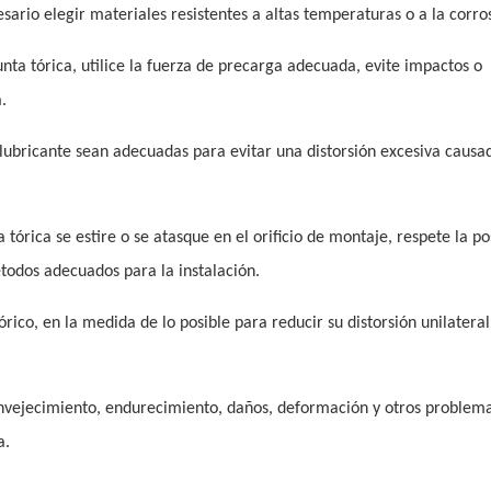
ario elegir materiales resistentes a altas temperaturas o a la corro
unta tórica, utilice la fuerza de precarga adecuada, evite impactos o
.
a lubricante sean adecuadas para evitar una distorsión excesiva causa
a tórica se estire o se atasque en el orificio de montaje, respete la po
étodos adecuados para la instalación.
tórico, en la medida de lo posible para reducir su distorsión unilateral
envejecimiento, endurecimiento, daños, deformación y otros problem
a.