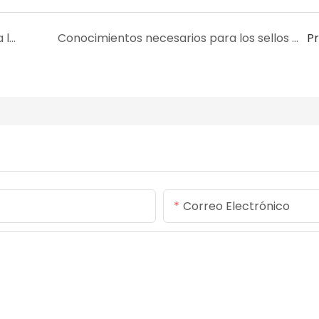
¿Cómo debe elegir la junta tórica adecuada la maquinaria química?
Conocimientos necesarios para los sellos de perflurano
P
Correo Electrónico