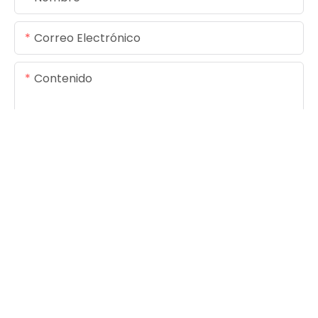
Correo Electrónico
Contenido
ENVIAR CONSULTA AHORA
Derechos de autor© 2025
www.foreverseals.com
|
Mapa del sitio
|
Política de privacidad