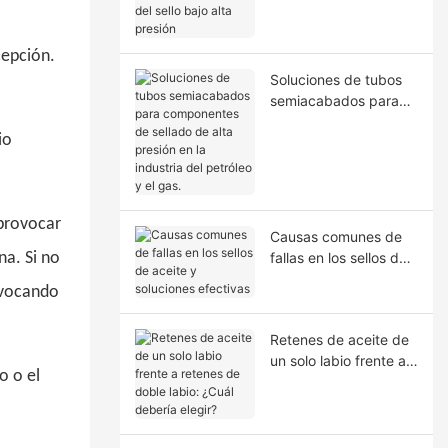
la extrusión del sello
bajo alta presión
cepción.
Soluciones de tubos
semiacabados para
componentes de
io
sellado de alta presión
en la industria del
petróleo y el gas.
 provocar
Causas comunes de
na. Si no
fallas en los sellos de
aceite y soluciones
rovocando
efectivas
Retenes de aceite de
un solo labio frente a
o o el
retenes de doble
labio: ¿Cuál debería
elegir?