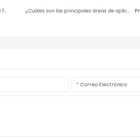
El sello de aceite del marco se procesa y se forma.
¿Cuáles son las principales áreas de aplicación de los componentes de caucho?
P
Correo Electrónico