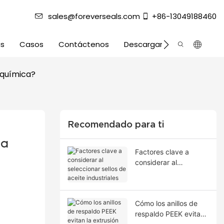
sales@foreverseals.com
+86-13049188460
as
Casos
Contáctenos
Descargar
a química?
Recomendado para ti
a 
Factores clave a
considerar al
seleccionar sellos de
aceite industriales
Cómo los anillos de
respaldo PEEK evitan