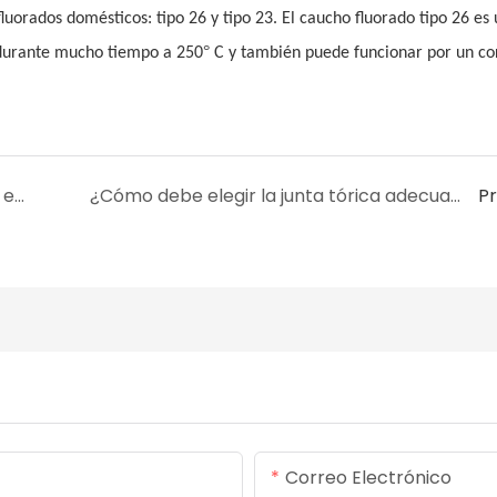
luorados domésticos: tipo 26 y tipo 23. El caucho fluorado tipo 26 es 
°
 durante mucho tiempo a 250
C y también puede funcionar por un co
¿Cuáles son los peligros de la formación de escarcha después de la formación de una junta tórica de caucho fluorado?
¿Cómo debe elegir la junta tórica adecuada la maquinaria química?
P
Correo Electrónico