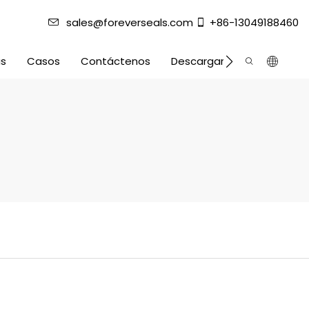
sales@foreverseals.com
+86-13049188460
as
Casos
Contáctenos
Descargar