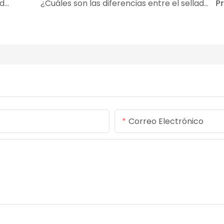
Sello de aceite bidireccional de labio doble de acero inoxidable: solución de sellado de alto rendimiento
¿Cuáles son las diferencias entre el sellado estático y el sellado dinámico de los anillos de sellado de goma fluorina?
P
Correo Electrónico