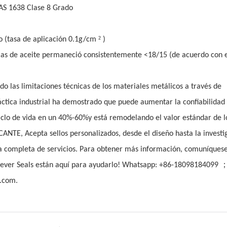
NAS 1638 Clase 8 Grado
²
tio (tasa de aplicación 0.1g/cm
)
ulas de aceite permaneció consistentemente <18/15 (de acuerdo con 
do las limitaciones técnicas de los materiales metálicos a través de
áctica industrial ha demostrado que puede aumentar la confiabilidad 
 ciclo de vida en un 40%-60%y está remodelando el valor estándar de l
ANTE, Acepta sellos personalizados, desde el diseño hasta la investi
ma completa de servicios. Para obtener más información, comuníques
orever Seals están aquí para ayudarlo! Whatsapp: +86-18098184099
.com.