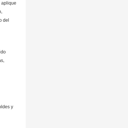
o aplique
n,
o del
ido
as,
oldes y