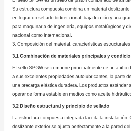
El sello SPGW es un sello de pistón combinado de amplio
Su estructura compuesta combina un material deslizante 
en lograr un sellado bidireccional, baja fricción y una gra
para maquinaria de ingeniería, equipos metalúrgicos y dive
nacional como internacional.
3. Composición del material, características estructurales
3.1 Combinación de materiales principales y condicio
El sello SPGW se compone principalmente de un anillo de
a sus excelentes propiedades autolubricantes, la parte d
una precarga elástica duradera. Los productos estándar 
operar de forma estable en medios como aceite hidráulico
3.2 Diseño estructural y principio de sellado
La estructura compuesta integrada facilita la instalación. 
deslizante exterior se ajusta perfectamente a la pared del 