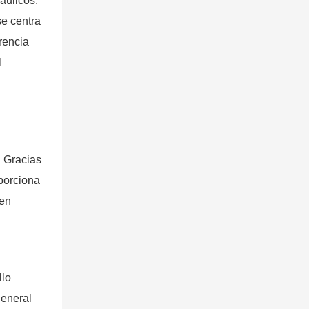
áulicos.
se centra
erencia
l
. Gracias
porciona
den
llo
general