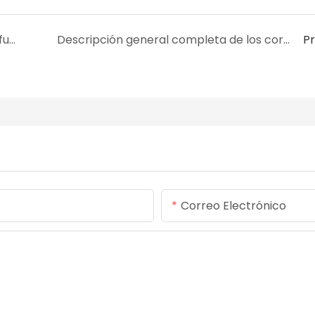
Sello de PTFE energizado por resorte, cero fugas para equipos semiconductores.
Descripción general completa de los cordones con juntas tóricas: rendimiento, tipos y aplicaciones industriales.
P
Correo Electrónico