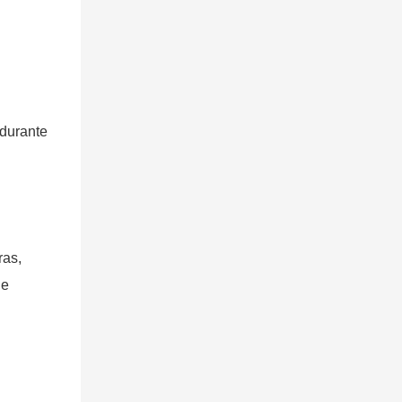
 durante
ras,
ue