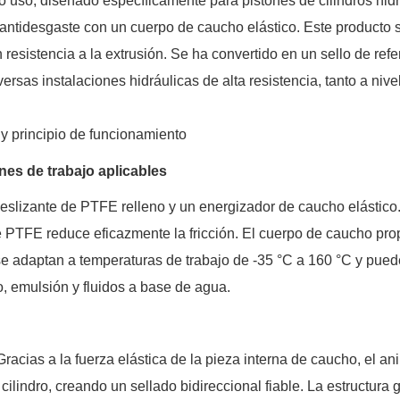
 uso, diseñado específicamente para pistones de cilindros hidr
antidesgaste con un cuerpo de caucho elástico. Este producto 
n resistencia a la extrusión. Se ha convertido en un sello de ref
rsas instalaciones hidráulicas de alta resistencia, tanto a nive
 y principio de funcionamiento
nes de trabajo aplicables
slizante de PTFE relleno y un energizador de caucho elástico
e PTFE reduce eficazmente la fricción. El cuerpo de caucho pro
se adaptan a temperaturas de trabajo de -35 °C a 160 °C y pue
, emulsión y fluidos a base de agua.
Gracias a la fuerza elástica de la pieza interna de caucho, el ani
cilindro, creando un sellado bidireccional fiable. La estructura 