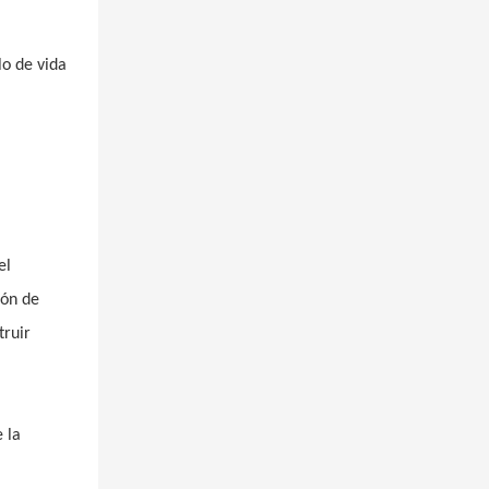
lo de vida
el
ión de
truir
 la