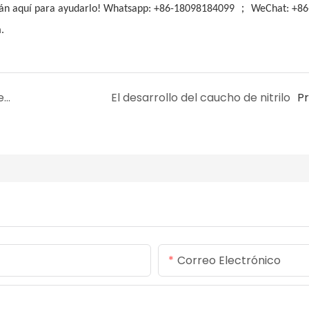
；
stán aquí para ayudarlo! Whatsapp: +86-18098184099
WeChat: +86
.
¿Cuáles son los principales factores que afectan la resistencia a la tracción del caucho?
El desarrollo del caucho de nitrilo
P
Correo Electrónico