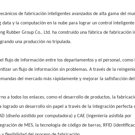
mecánicos de fabricación inteligentes avanzados de alta gama del mu
 data y la computación en la nube para lograr un control inteligente 
 Rubber Group Co., Ltd. ha construido una fábrica de fabricación i
ogrando una producción no tripulada.
el flujo de información entre los departamentos y el personal, como 
antizar un flujo de información sin problemas. A través de la reingeni
emandas del mercado más rápidamente y mejorar la satisfacción del 
orno a todos los enlaces, como el desarrollo de productos, la fabricaci
 logrado un desarrollo sin papel a través de la integración perfecta 
AD (diseño asistido por computadora) y CAE (ingeniería asistida por
egración de MES, la tecnología de código de barras, RFID (identifica
 y flexibilidad del proceso de fabricación.