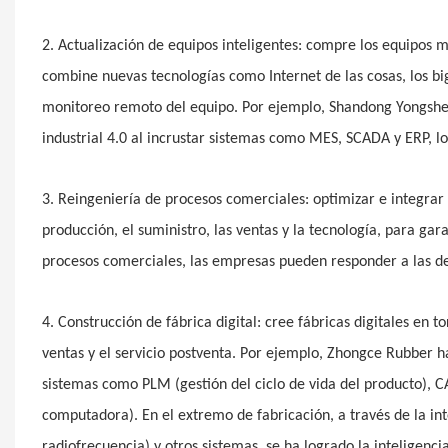
2. Actualización de equipos inteligentes: compre los equipos 
combine nuevas tecnologías como Internet de las cosas, los big
monitoreo remoto del equipo. Por ejemplo, Shandong Yongsheng
industrial 4.0 al incrustar sistemas como MES, SCADA y ERP, l
3. Reingeniería de procesos comerciales: optimizar e integrar 
producción, el suministro, las ventas y la tecnología, para gar
procesos comerciales, las empresas pueden responder a las d
4. Construcción de fábrica digital: cree fábricas digitales en t
ventas y el servicio postventa. Por ejemplo, Zhongce Rubber ha
sistemas como PLM (gestión del ciclo de vida del producto), C
computadora). En el extremo de fabricación, a través de la int
radiofrecuencia) y otros sistemas, se ha logrado la inteligencia