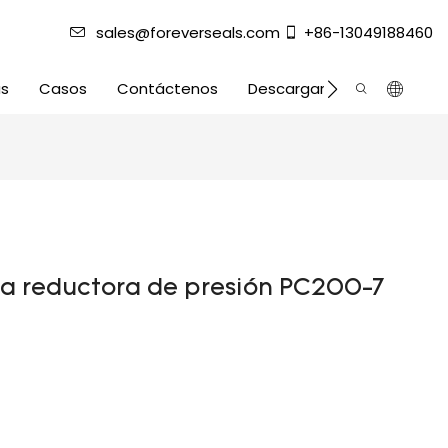
sales@foreverseals.com
+86-13049188460
as
Casos
Contáctenos
Descargar
ula reductora de presión PC200-7