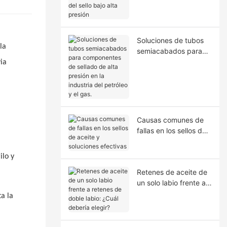
la extrusión del sello
bajo alta presión
Soluciones de tubos
la
semiacabados para
componentes de
via
sellado de alta presión
en la industria del
petróleo y el gas.
Causas comunes de
fallas en los sellos de
aceite y soluciones
efectivas
ilo y
Retenes de aceite de
un solo labio frente a
retenes de doble
ta la
labio: ¿Cuál debería
elegir?