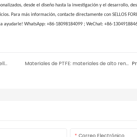
alizados, desde el diseño hasta la investigación y el desarrollo, des
vicios. Para más información, contacte directamente con SELLOS FO
;
ara ayudarle! WhatsApp: +86-18098184099
WeChat: +86-130491884
Características y rango de aplicación del sello de tapón de cárter para eje reforzado
Materiales de PTFE: materiales de alto rendimiento para aplicaciones multifuncionales
P
Correo Electrónico