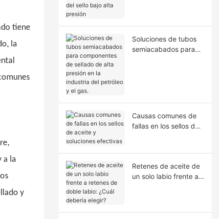
la extrusión del sello
bajo alta presión
ado tiene
Soluciones de tubos
do, la
semiacabados para
componentes de
ental
sellado de alta presión
s comunes
en la industria del
petróleo y el gas.
Causas comunes de
fallas en los sellos de
aceite y soluciones
re,
efectivas
 a la
Retenes de aceite de
ios
un solo labio frente a
retenes de doble
llado y
labio: ¿Cuál debería
elegir?