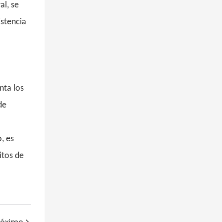
al, se
istencia
nta los
de
, es
itos de