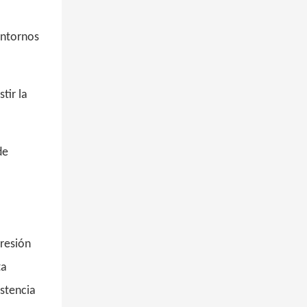
entornos
tir la
de
presión
ta
stencia