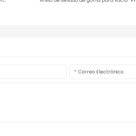
¿Cómo determinar el tamaño de la junta tórica en el diseño del sello?
Anillo de sellado de goma para vacío
P
Correo Electrónico