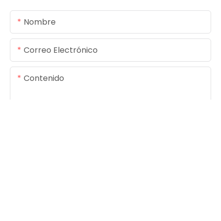
Nombre
Correo Electrónico
Contenido
ENVIAR CONSULTA AHORA
Derechos de autor© 2025
www.foreverseals.com
|