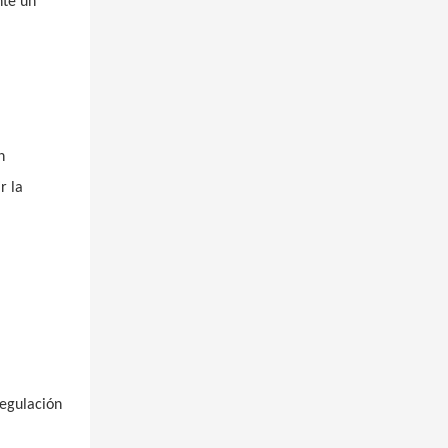
nte un
n
r la
regulación