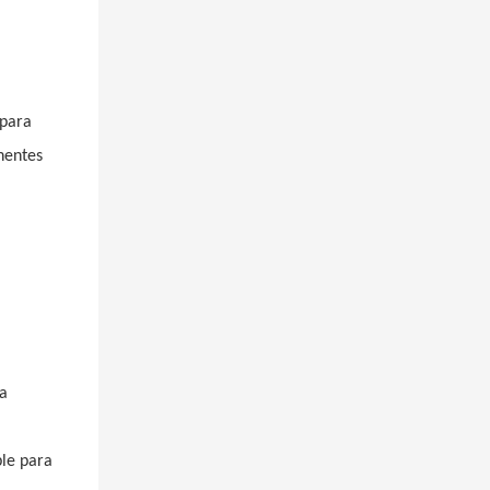
 para
nentes
ra
ble para