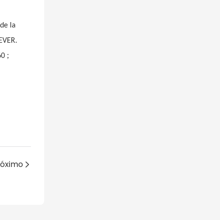
de la
REVER.
;
60
róximo