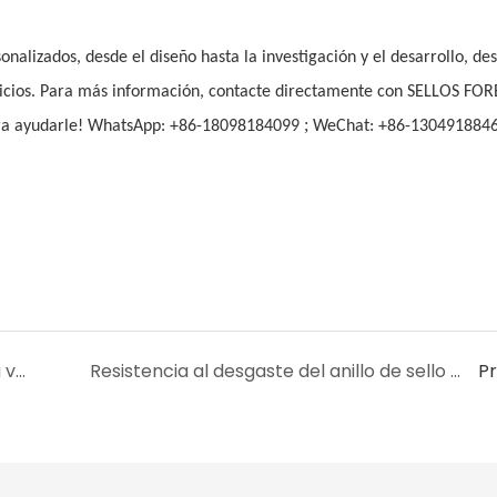
alizados, desde el diseño hasta la investigación y el desarrollo, des
vicios. Para más información, contacte directamente con SELLOS FO
;
ara ayudarle! WhatsApp: +86-18098184099
WeChat: +86-130491884
Predicción de la resistencia al desgaste y la vida útil del anillo de sellado de caucho en equipos de bombeo
Resistencia al desgaste del anillo de sello de caucho en equipos de tránsito ferroviario y sugerencias para la gestión del mantenimiento
P