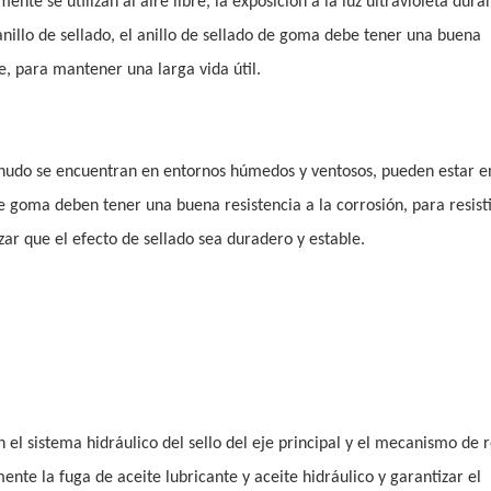
ente se utilizan al aire libre, la exposición a la luz ultravioleta dura
nillo de sellado, el anillo de sellado de goma debe tener una buena
e, para mantener una larga vida útil.
menudo se encuentran en entornos húmedos y ventosos, pueden estar e
de goma deben tener una buena resistencia a la corrosión, para resisti
izar que el efecto de sellado sea duradero y estable.
n el sistema hidráulico del sello del eje principal y el mecanismo de 
mente la fuga de aceite lubricante y aceite hidráulico y garantizar el