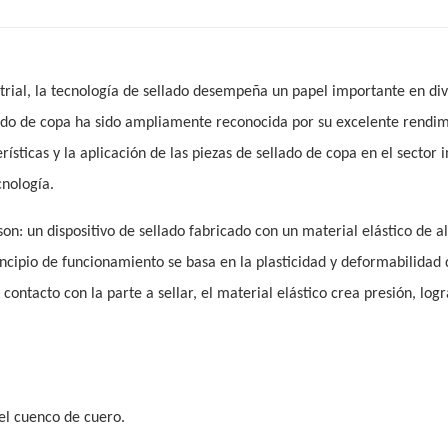
strial, la tecnología de sellado desempeña un papel importante en di
llado de copa ha sido ampliamente reconocida por su excelente rendim
erísticas y la aplicación de las piezas de sellado de copa en el sector i
nología.
 son: un dispositivo de sellado fabricado con un material elástico de a
incipio de funcionamiento se basa en la plasticidad y deformabilidad 
contacto con la parte a sellar, el material elástico crea presión, log
del cuenco de cuero.