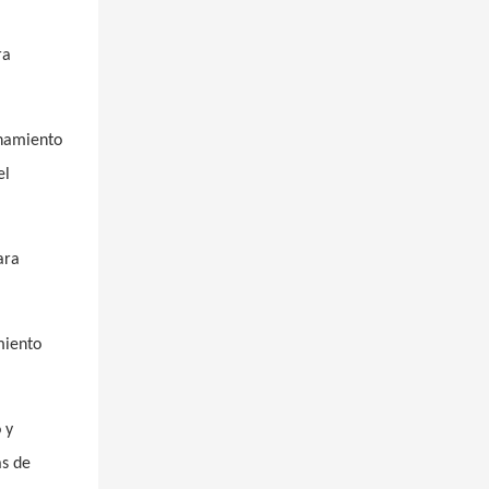
ra
enamiento
el
ara
miento
 y
as de