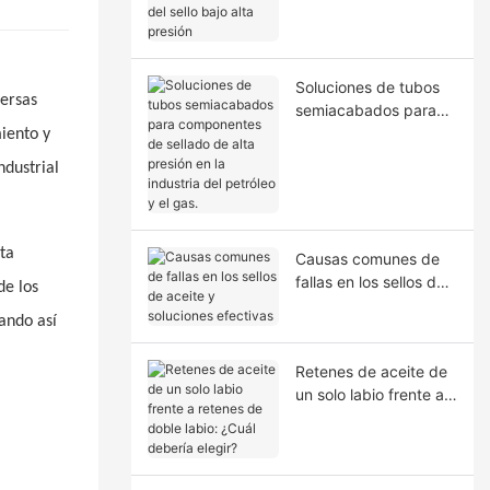
la extrusión del sello
bajo alta presión
Soluciones de tubos
versas
semiacabados para
componentes de
iento y
sellado de alta presión
ndustrial
en la industria del
petróleo y el gas.
lta
Causas comunes de
fallas en los sellos de
de los
aceite y soluciones
rando así
efectivas
Retenes de aceite de
un solo labio frente a
retenes de doble
labio: ¿Cuál debería
elegir?