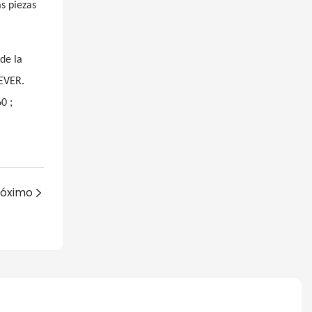
as piezas
de la
REVER.
;
60
róximo