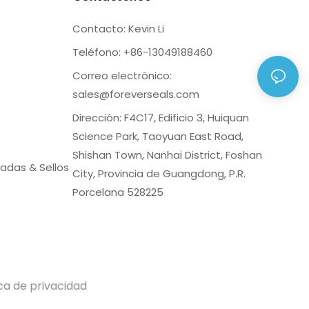
Contacto: Kevin Li
Teléfono: +86-13049188460
Correo electrónico:
sales@foreverseals.com
Dirección: F4C17, Edificio 3, Huiquan
Science Park, Taoyuan East Road,
Shishan Town, Nanhai District, Foshan
adas & Sellos
City, Provincia de Guangdong, P.R.
Porcelana 528225
ica de privacidad