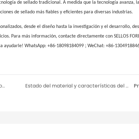
cnología de sellado tradicional. A medida que la tecnología avanza, l
iones de sellado más fiables y eficientes para diversas industrias.
alizados, desde el diseño hasta la investigación y el desarrollo, des
vicios. Para más información, contacte directamente con SELLOS FO
;
ara ayudarle! WhatsApp: +86-18098184099
WeChat: +86-130491884
Junta tórica revestida: El anillo de sellado con mejor rendimiento
Estado del material y características del medio del anillo de sellado tipo Y
P