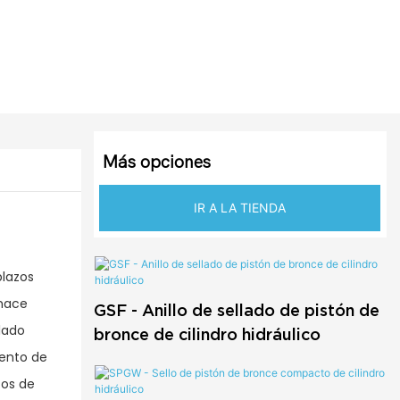
Más opciones
IR A LA TIENDA
plazos
 hace
GSF - Anillo de sellado de pistón de
lado
bronce de cilindro hidráulico
iento de
tos de