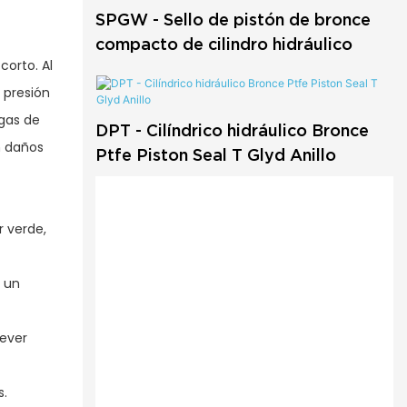
SPGW - Sello de pistón de bronce
compacto de cilindro hidráulico
corto. Al
a presión
ugas de
DPT - Cilíndrico hidráulico Bronce
n daños
Ptfe Piston Seal T Glyd Anillo
r verde,
a un
rever
s.