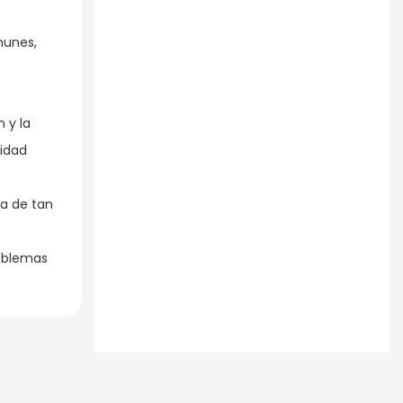
munes,
 y la
lidad
ra de tan
roblemas