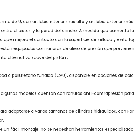
orma de U, con un labio interior más alto y un labio exterior más 
o entre el pistón y la pared del cilindro. A medida que aumenta l
, lo que mejora el contacto con la superficie de sellado y evita f
 están equipados con ranuras de alivio de presión que previene
nto alternativo suave del pistón
.
dad o poliuretano fundido (CPU), disponible en opciones de colo
le; algunos modelos cuentan con ranuras anti-contrapresión par
ra adaptarse a varios tamaños de cilindros hidráulicos, con Fo
r.
e un fácil montaje, no se
necesitan
herramientas especializada