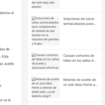
la extrusión del sello
bajo alta presión
stencia al
Soluciones de tubos
semiacabados para
componentes de
sellado de alta presión
en la industria del
petróleo y el gas.
ulas de
Causas comunes de
. Esta
fallas en los sellos de
l, aceite
aceite y soluciones
efectivas
Retenes de aceite de
un solo labio frente a
s
retenes de doble
labio: ¿Cuál debería
elegir?
or es la