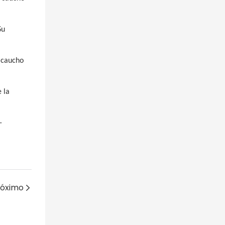
Su
 caucho
 la
-
róximo