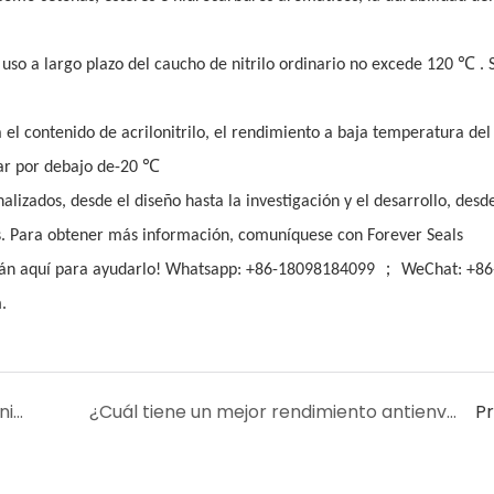
℃
uso a largo plazo del caucho de nitrilo ordinario no excede 120
. 
l contenido de acrilonitrilo, el rendimiento a baja temperatura del
℃
zar por debajo de-20
izados, desde el diseño hasta la investigación y el desarrollo, desde
s. Para obtener más información, comuníquese con Forever Seals
；
stán aquí para ayudarlo! Whatsapp: +86-18098184099
WeChat: +86
.
¿Por qué son diferentes los colores de los anillos de sellado?
¿Cuál tiene un mejor rendimiento antienvejecimiento, caucho de perfluoro o caucho de flúor?
P