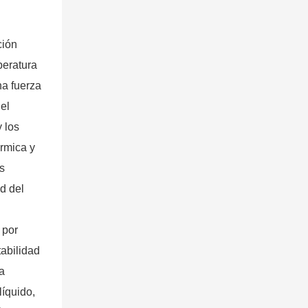
ción
peratura
na fuerza
el
 los
rmica y
s
d del
 por
abilidad
a
íquido,