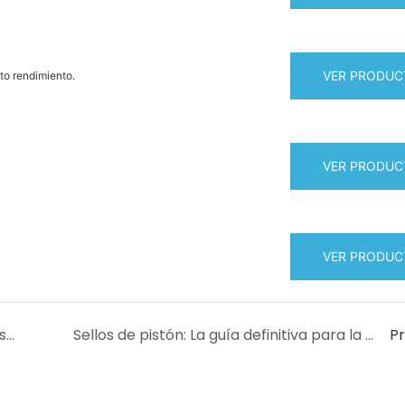
VER PRODUC
lto rendimiento.
VER PRODUC
VER PRODUC
Requisitos de materiales y estándares de diseño de sellos criogénicos para la industria aeroespacial.
Sellos de pistón: La guía definitiva para la eficiencia y la ausencia de fugas en la hidráulica.
P