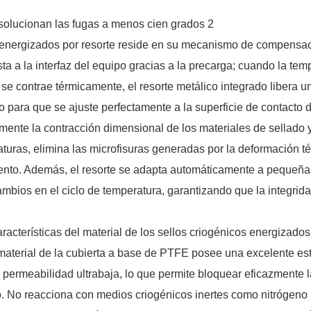
os energizados por resorte reside en su mecanismo de compensa
sta a la interfaz del equipo gracias a la precarga; cuando la tem
se contrae térmicamente, el resorte metálico integrado libera u
o para que se ajuste perfectamente a la superficie de contacto d
nte la contracción dimensional de los materiales de sellado y
ras, elimina las microfisuras generadas por la deformación té
mento. Además, el resorte se adapta automáticamente a pequeña
ambios en el ciclo de temperatura, garantizando que la integrida
acterísticas del material de los sellos criogénicos energizados
material de la cubierta a base de PTFE posee una excelente est
y permeabilidad ultrabaja, lo que permite bloquear eficazmente l
. No reacciona con medios criogénicos inertes como nitrógeno l