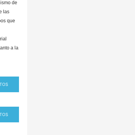
nismo de
e las
ipos que
rial
anto a la
TOS
TOS