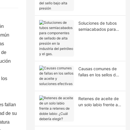
la extrusión del sello
bajo alta presión
Soluciones de tubos
ón
semiacabados para
común
componentes de
sellado de alta presión
as
en la industria del
a de
petróleo y el gas.
lución
Causas comunes de
fallas en los sellos de
 los
aceite y soluciones
efectivas
Retenes de aceite de
s fallan
un solo labio frente a
retenes de doble
ad de su
labio: ¿Cuál debería
atura
elegir?