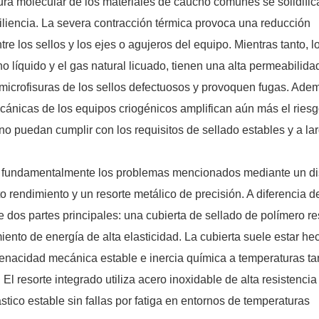
ura molecular de los materiales de caucho comunes se solidific
siliencia. La severa contracción térmica provoca una reducción
e los sellos y los ejes o agujeros del equipo. Mientras tanto, l
 líquido y el gas natural licuado, tienen una alta permeabilida
 microfisuras de los sellos defectuosos y provoquen fugas. Adem
cánicas de los equipos criogénicos amplifican aún más el ries
s no puedan cumplir con los requisitos de sellado estables y a la
ven fundamentalmente los problemas mencionados mediante un d
o rendimiento y un resorte metálico de precisión. A diferencia d
de dos partes principales: una cubierta de sellado de polímero re
ento de energía de alta elasticidad. La cubierta suele estar he
enacidad mecánica estable e inercia química a temperaturas ta
 El resorte integrado utiliza acero inoxidable de alta resistencia
tico estable sin fallas por fatiga en entornos de temperaturas