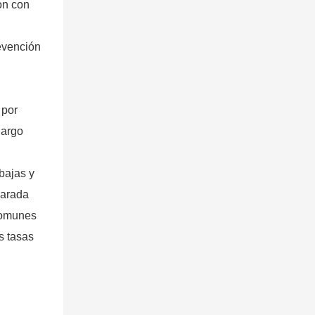
ión con
evención
 por
largo
bajas y
parada
 comunes
s tasas