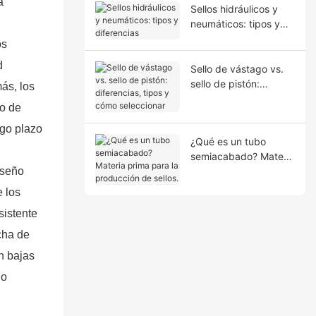
a
Sellos hidráulicos y
neumáticos: tipos y
diferencias
os
d
Sello de vástago vs.
sello de pistón:
ás, los
diferencias, tipos y
go de
cómo seleccionar
rgo plazo
¿Qué es un tubo
semiacabado? Materia
iseño
prima para la
producción de sellos.
e los
sistente
cha de
n bajas
 o