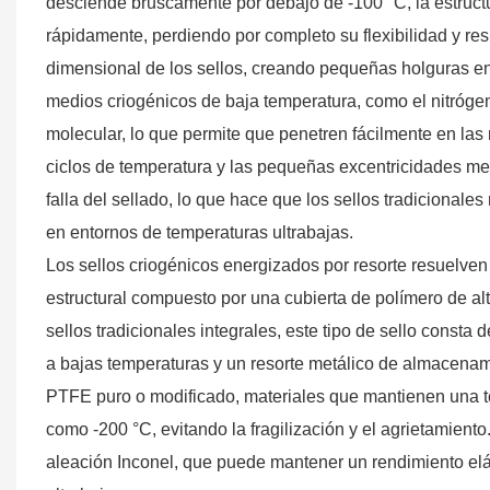
desciende bruscamente por debajo de -100 °C, la estruct
rápidamente, perdiendo por completo su flexibilidad y re
dimensional de los sellos, creando pequeñas holguras entr
medios criogénicos de baja temperatura, como el nitrógeno
molecular, lo que permite que penetren fácilmente en las
ciclos de temperatura y las pequeñas excentricidades me
falla del sellado, lo que hace que los sellos tradicionale
en entornos de temperaturas ultrabajas.
Los sellos criogénicos energizados por resorte resuel
estructural compuesto por una cubierta de polímero de alt
sellos tradicionales integrales, este tipo de sello consta 
a bajas temperaturas y un resorte metálico de almacenami
PTFE puro o modificado, materiales que mantienen una t
como -200 °C, evitando la fragilización y el agrietamiento.
aleación Inconel, que puede mantener un rendimiento elás