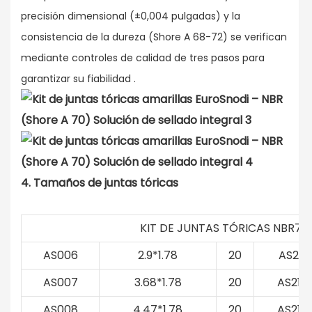
precisión dimensional (±0,004 pulgadas) y la
consistencia de la dureza (Shore A 68-72) se verifican
mediante controles de calidad de tres pasos para
garantizar su fiabilidad
.
4.
Tamaños
de juntas tóricas
KIT DE JUNTAS TÓRICAS NBR70 
AS006
2.9*1.78
20
AS211
AS007
3.68*1.78
20
AS212
AS008
4.47*1.78
20
AS213